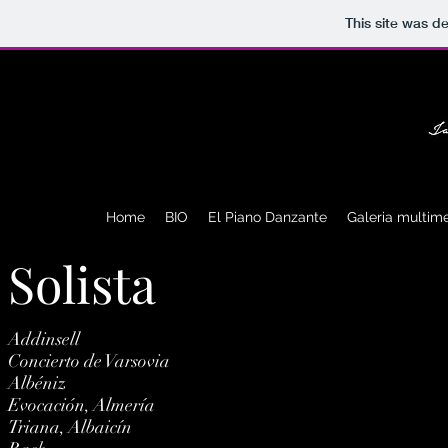
This site was d
Home
BIO
El Piano Danzante
Galeria multim
Solista
Addinsell
Concierto de Varsovia
Albéniz
Evocación, Almería
Triana, Albaicín