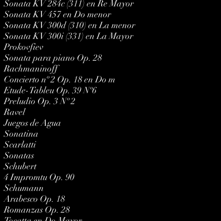
Sonata KV 284c (311) en Re Mayor
Sonata KV 457 en Do menor
Sonata KV 300d (310) en La menor
Sonata KV 300i (331) en La Mayor
Prokovfiev
Sonata para piano Op. 28
Rachmaninoff
Concierto nº 2 Op. 18 en Do m
Etude-Tableu Op. 39 Nº6
Preludio Op. 3 Nº 2
Ravel
Juegos de Agua
Sonatina
Scarlatti
Sonatas
Schubert
4 Impromtu Op. 90
Schumann
Arabesco Op. 18
Romanzas Op. 28
Tocatta en Do Mayor